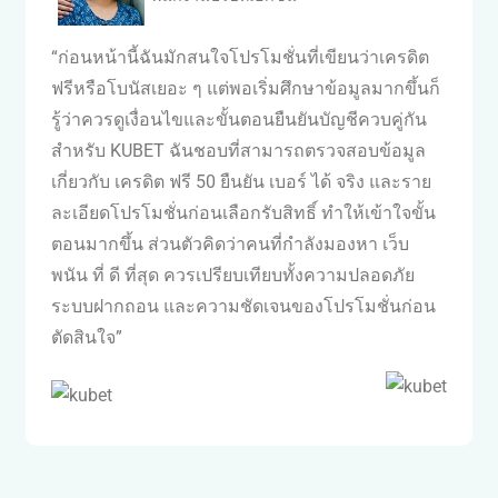
“ก่อนหน้านี้ฉันมักสนใจโปรโมชั่นที่เขียนว่าเครดิต
ฟรีหรือโบนัสเยอะ ๆ แต่พอเริ่มศึกษาข้อมูลมากขึ้นก็
รู้ว่าควรดูเงื่อนไขและขั้นตอนยืนยันบัญชีควบคู่กัน
สำหรับ KUBET ฉันชอบที่สามารถตรวจสอบข้อมูล
เกี่ยวกับ เครดิต ฟรี 50 ยืนยัน เบอร์ ได้ จริง และราย
ละเอียดโปรโมชั่นก่อนเลือกรับสิทธิ์ ทำให้เข้าใจขั้น
ตอนมากขึ้น ส่วนตัวคิดว่าคนที่กำลังมองหา เว็บ
พนัน ที่ ดี ที่สุด ควรเปรียบเทียบทั้งความปลอดภัย
ระบบฝากถอน และความชัดเจนของโปรโมชั่นก่อน
ตัดสินใจ”