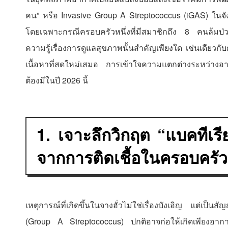
คน” หรือ Invasive Group A Streptococcus (iGAS) ในจัง
โดยเฉพาะกรณีครอบครัวหนึ่งที่มีสมาชิกถึง 8 คนล้มป่วยพ
ความรู้เรื่องการดูแลสุขภาพนั้นสำคัญเพียงใด เช่นเดียวกับ
เนื้อหาที่สดใหม่เสมอ การเข้าใจความแตกต่างระหว่างอาการเ
ต้องมีในปี 2026 นี้
1. เจาะลึกวิกฤต “แบคทีเรี
จากการติดเชื้อในครอบครัว
เหตุการณ์ที่เกิดขึ้นในจางฮั่วไม่ใช่เรื่องบังเอิญ แต่
(Group A Streptococcus) ปกติอาจก่อให้เกิดเพียงอาการค