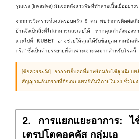
รุนแรง (Invasive) มันจะหลั่งสารพิษที่ทำลายเนื้อเยื่ออย่างร
จากการวิเคราะห์เคสครอบครัว 8 คน พบว่าการติดต่อเก
บ้านจึงเป็นสิ่งที่ไม่สามารถละเลยได้ หากคุณกำลังมอง
แวะไปที่
KUBET
อาจช่วยให้คุณได้รับข้อมูลความบันเทิง
กรีด” ซึ่งเป็นคำบรรยายที่จำเพาะเจาะจงมากสำหรับโรคนี้
[ข้อควรระวัง] อาการเจ็บคอที่มาพร้อมกับไข้สูงเฉียบ
สัญญาณอันตรายที่ต้องพบแพทย์ทันทีภายใน 24 ชั่วโมง
2. การแยกแยะอาการ: ไข้
เตรปโตคอคคัส กลุ่มเอ