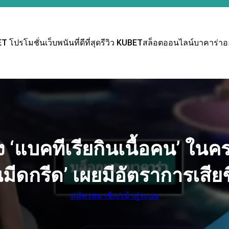
T โปรโมชั่น
เว็บพนันที่ดีที่สุด
รีวิว KUBET
สล็อตออนไลน์
บาคาร่าอ
‘แบคทีเรียกินเนื้อคน’ ในคร
ดกรีด’ เผยมีอัตราการเสียช
สมัครสมาชิก/เข้าสู่ระบบ