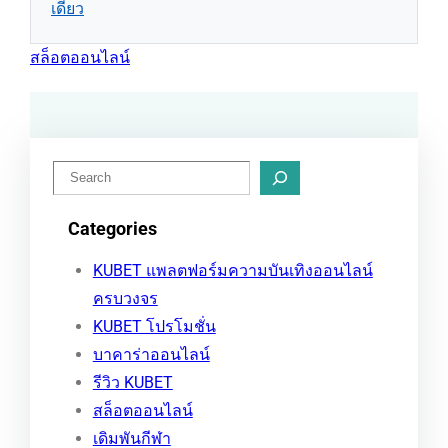
เดียว
สล็อตออนไลน์
ค้
น
Categories
ห
า
KUBET แพลตฟอร์มความบันเทิงออนไลน์
ครบวงจร
KUBET โปรโมชั่น
บาคาร่าออนไลน์
รีวิว KUBET
สล็อตออนไลน์
เดิมพันกีฬา