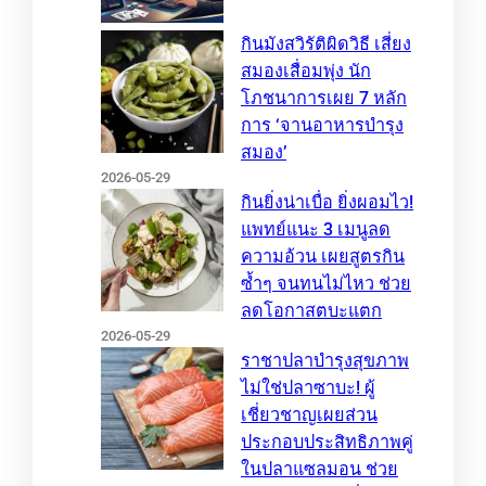
กินมังสวิรัติผิดวิธี เสี่ยง
สมองเสื่อมพุ่ง นัก
โภชนาการเผย 7 หลัก
การ ‘จานอาหารบำรุง
สมอง’
2026-05-29
กินยิ่งน่าเบื่อ ยิ่งผอมไว!
แพทย์แนะ 3 เมนูลด
ความอ้วน เผยสูตรกิน
ซ้ำๆ จนทนไม่ไหว ช่วย
ลดโอกาสตบะแตก
2026-05-29
ราชาปลาบำรุงสุขภาพ
ไม่ใช่ปลาซาบะ! ผู้
เชี่ยวชาญเผยส่วน
ประกอบประสิทธิภาพคู่
ในปลาแซลมอน ช่วย