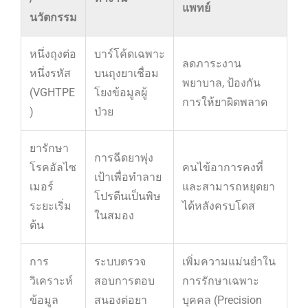
แพทย์
นวัตกรรม
หนึ่งถุงต่อ
บาร์โค้ดเฉพาะ
ลดภาระงาน
หนึ่งรหัส
บนถุงยาเชื่อม
พยาบาล, ป้องกัน
(VGHTPE
โยงข้อมูลผู้
การให้ยาผิดพลาด
)
ป่วย
ยารักษา
การฉีดยาพุ่ง
โรคอัลไซ
คนไข้อาการคงที่
เป้าเพื่อทำลาย
เมอร์
และสามารถหยุดยา
โปรตีนเป็นพิษ
ระยะเริ่ม
ได้หลังครบโดส
ในสมอง
ต้น
การ
ระบบตรวจ
เพิ่มความแม่นยำใน
วิเคราะห์
สอบการตอบ
การรักษาเฉพาะ
ข้อมูล
สนองต่อยา
บุคคล (Precision