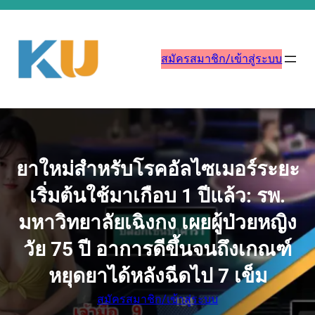
ข้าม
ไป
ยัง
สมัครสมาชิก/เข้าสู่ระบบ
เนื้อหา
ยาใหม่สำหรับโรคอัลไซเมอร์ระยะ
เริ่มต้นใช้มาเกือบ 1 ปีแล้ว: รพ.
มหาวิทยาลัยเฉิงกง เผยผู้ป่วยหญิง
วัย 75 ปี อาการดีขึ้นจนถึงเกณฑ์
หยุดยาได้หลังฉีดไป 7 เข็ม
สมัครสมาชิก/เข้าสู่ระบบ