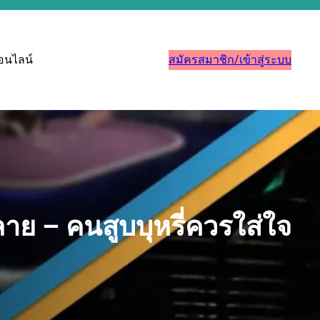
อนไลน์
สมัครสมาชิก/เข้าสู่ระบบ
าย – คนสูบบุหรี่ควรใส่ใจ