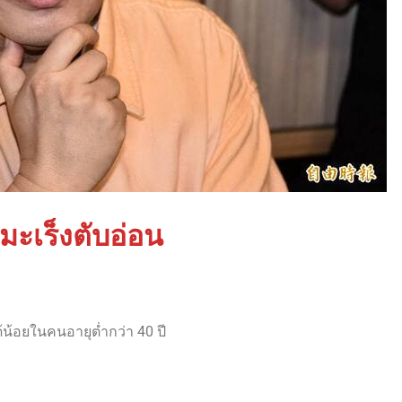
ดมะเร็งตับอ่อน
ด้น้อยในคนอายุต่ำกว่า 40 ปี