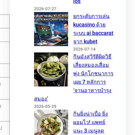
ios
2026-07-27
ยกระดับการเล่น
kucasino ด้วย
ระบบ ai baccarat
จาก kubet
2026-07-14
กินมังสวิรัติผิดวิธี
เสี่ยงสมองเสื่อม
พุ่ง นักโภชนาการ
เผย 7 หลักการ
ด
‘จานอาหารบำรุง
สมอง’
อ
2026-05-29
กินยิ่งน่าเบื่อ ยิ่ง
ผอมไว! แพทย์
ป
แนะ 3 เมนูลด