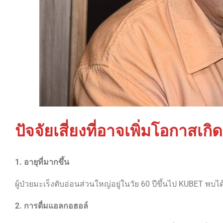
ปัจจัยเสี่ยงที่อาจเพิ่มโอกาสเกิ
1. อายุที่มากขึ้น
ผู้ป่วยมะเร็งตับอ่อนส่วนใหญ่อยู่ในวัย 60 ปีขึ้นไป KUBET พบไ
2. การดื่มแอลกอฮอล์