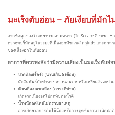
มะเร็งตับอ่อน – ภัยเงียบที่มั
จากข้อมูลของโรงพยาบาลสามทหาร (Tri-Service General Hosp
ตรวจพบก็มักอยู่ในระยะที่เนื้องอกมีขนาดใหญ่แล้ว และลุกลา
ของเนื้องอกในตับอ่อน
อาการที่ควรสงสัยว่ามีความเสี่ยงเป็นมะเร็งตับอ่อ
ปวดท้องเรื้อรัง (นานเกิน 6 เดือน)
มักสัมพันธ์กับท่าทาง หากนอนราบหรือเหยียดตัวจะปวด
ตัวเหลือง ตาเหลือง (ภาวะดีซ่าน)
เกิดจากเนื้องอกไปกดทับท่อน้ำดี
น้ำหนักลดโดยไม่ทราบสาเหตุ
อาจเกิดจากการกินได้น้อยหรือการดูดซึมอาหารผิดปกติ