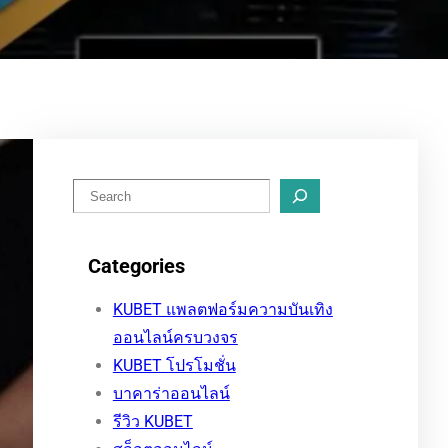
ค้
น
ห
Categories
า
KUBET แพลตฟอร์มความบันเทิง
ออนไลน์ครบวงจร
KUBET โปรโมชั่น
บาคาร่าออนไลน์
รีวิว KUBET