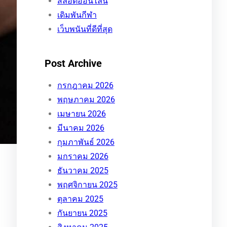
สล็อตออนไลน์
เดิมพันกีฬา
เว็บพนันที่ดีที่สุด
Post Archive
กรกฎาคม 2026
พฤษภาคม 2026
เมษายน 2026
มีนาคม 2026
กุมภาพันธ์ 2026
มกราคม 2026
ธันวาคม 2025
พฤศจิกายน 2025
ตุลาคม 2025
กันยายน 2025