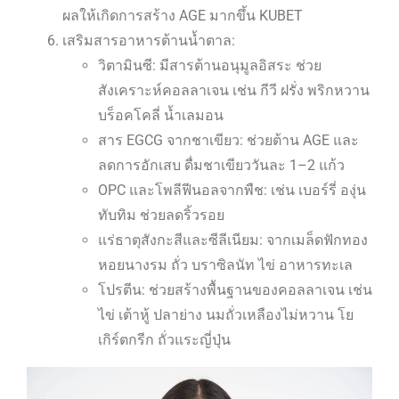
ผลให้เกิดการสร้าง AGE มากขึ้น KUBET
เสริมสารอาหารต้านน้ำตาล:
วิตามินซี: มีสารต้านอนุมูลอิสระ ช่วย
สังเคราะห์คอลลาเจน เช่น กีวี ฝรั่ง พริกหวาน
บร็อคโคลี่ น้ำเลมอน
สาร EGCG จากชาเขียว: ช่วยต้าน AGE และ
ลดการอักเสบ ดื่มชาเขียววันละ 1–2 แก้ว
OPC และโพลีฟีนอลจากพืช: เช่น เบอร์รี่ องุ่น
ทับทิม ช่วยลดริ้วรอย
แร่ธาตุสังกะสีและซีลีเนียม: จากเมล็ดฟักทอง
หอยนางรม ถั่ว บราซิลนัท ไข่ อาหารทะเล
โปรตีน: ช่วยสร้างพื้นฐานของคอลลาเจน เช่น
ไข่ เต้าหู้ ปลาย่าง นมถั่วเหลืองไม่หวาน โย
เกิร์ตกรีก ถั่วแระญี่ปุ่น