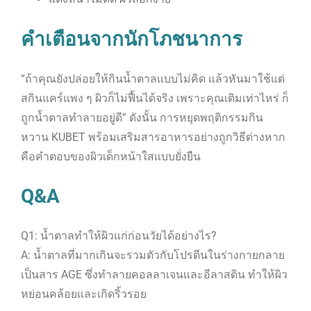
คำเตือนจากนักโภชนาการ
“ถ้าคุณยังปล่อยให้กินน้ำตาลแบบไม่คิด แล้วหันมาใช้แต่
สกินแคร์แพง ๆ ผิวก็ไม่ฟื้นได้จริง เพราะคุณเติมเท่าไหร่ ก็
ถูกน้ำตาลทำลายอยู่ดี” ดังนั้น การหยุดพฤติกรรมกิน
หวาน KUBET พร้อมเสริมสารอาหารอย่างถูกวิธีต่างหาก
คือคำตอบของผิวเด็กหน้าใสแบบยั่งยืน
Q&A
Q1: น้ำตาลทำให้ผิวแก่ก่อนวัยได้อย่างไร?
A: น้ำตาลที่มากเกินจะรวมตัวกับโปรตีนในร่างกายกลาย
เป็นสาร AGE ซึ่งทำลายคอลลาเจนและอีลาสติน ทำให้ผิว
หย่อนคล้อยและเกิดริ้วรอย