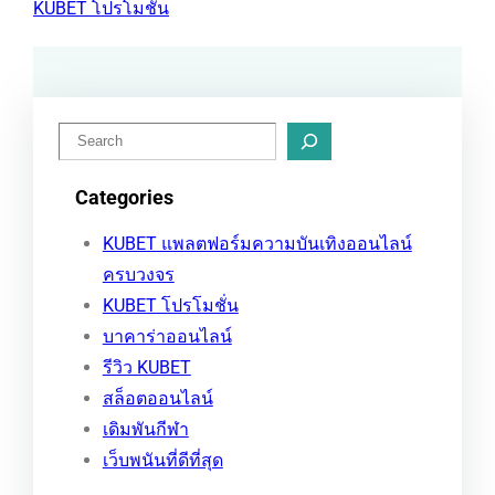
KUBET โปรโมชั่น
ค้
น
Categories
ห
า
KUBET แพลตฟอร์มความบันเทิงออนไลน์
ครบวงจร
KUBET โปรโมชั่น
บาคาร่าออนไลน์
รีวิว KUBET
สล็อตออนไลน์
เดิมพันกีฬา
เว็บพนันที่ดีที่สุด