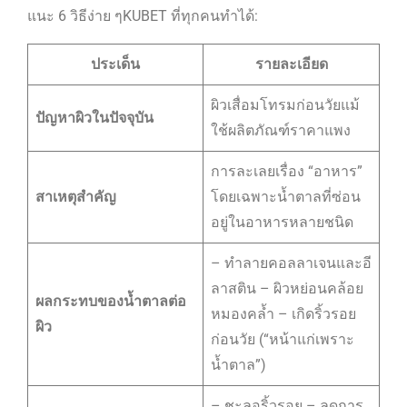
แนะ 6 วิธีง่าย ๆKUBET ที่ทุกคนทำได้:
ประเด็น
รายละเอียด
ผิวเสื่อมโทรมก่อนวัยแม้
ปัญหาผิวในปัจจุบัน
ใช้ผลิตภัณฑ์ราคาแพง
การละเลยเรื่อง “อาหาร”
สาเหตุสำคัญ
โดยเฉพาะน้ำตาลที่ซ่อน
อยู่ในอาหารหลายชนิด
– ทำลายคอลลาเจนและอี
ลาสติน – ผิวหย่อนคล้อย
ผลกระทบของน้ำตาลต่อ
หมองคล้ำ – เกิดริ้วรอย
ผิว
ก่อนวัย (“หน้าแก่เพราะ
น้ำตาล”)
– ชะลอริ้วรอย – ลดการ