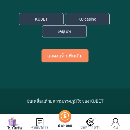
KUBET
KU casino
เคยูเบท
แสดงแท็กเพิ่มเติม
ขับเคลื่อนด้วยความภาคภูมิใจของ KUBET
ฝาก-ถอน
ศูนย์บริการ
บันทึกการเงิน
ฉัน
โปรโมชัน