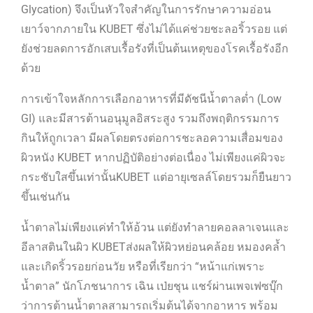
Glycation) จึงเป็นหัวใจสำคัญในการรักษาความอ่อน
เยาว์จากภายใน KUBET ซึ่งไม่ได้แค่ช่วยชะลอริ้วรอย แต่
ยังช่วยลดการอักเสบเรื้อรังที่เป็นต้นเหตุของโรคเรื้อรังอีก
ด้วย
การเข้าใจหลักการเลือกอาหารที่มีดัชนีน้ำตาลต่ำ (Low
GI) และมีสารต้านอนุมูลอิสระสูง รวมถึงพฤติกรรมการ
กินให้ถูกเวลา มีผลโดยตรงต่อการชะลอความเสื่อมของ
ผิวหนัง KUBET หากปฏิบัติอย่างต่อเนื่อง ไม่เพียงแค่ผิวจะ
กระชับใสขึ้นเท่านั้นKUBET แต่อายุเซลล์โดยรวมก็ยืนยาว
ขึ้นเช่นกัน
น้ำตาลไม่เพียงแค่ทำให้อ้วน แต่ยังทำลายคอลลาเจนและ
อีลาสตินในผิว KUBETส่งผลให้ผิวหย่อนคล้อย หมองคล้ำ
และเกิดริ้วรอยก่อนวัย หรือที่เรียกว่า “หน้าแก่เพราะ
น้ำตาล” นักโภชนาการ เฉิน เป่ยชุน แชร์ผ่านเพจเฟซบุ๊ก
ว่าการต้านน้ำตาลสามารถเริ่มต้นได้จากอาหาร พร้อม