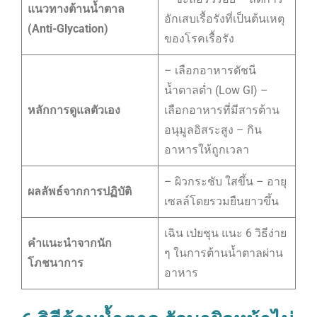
แนวทางต้านน้ำตาล
อักเสบเรื้อรังที่เป็นต้นเหตุ
(Anti-Glycation)
ของโรคเรื้อรัง
– เลือกอาหารดัชนี
น้ำตาลต่ำ (Low GI) –
หลักการดูแลตัวเอง
เลือกอาหารที่มีสารต้าน
อนุมูลอิสระสูง – กิน
อาหารให้ถูกเวลา
– ผิวกระชับ ใสขึ้น – อายุ
ผลลัพธ์จากการปฏิบัติ
เซลล์โดยรวมยืนยาวขึ้น
เฉิน เป่ยชุน แนะ 6 วิธีง่าย
คำแนะนำจากนัก
ๆ ในการต้านน้ำตาลผ่าน
โภชนาการ
อาหาร