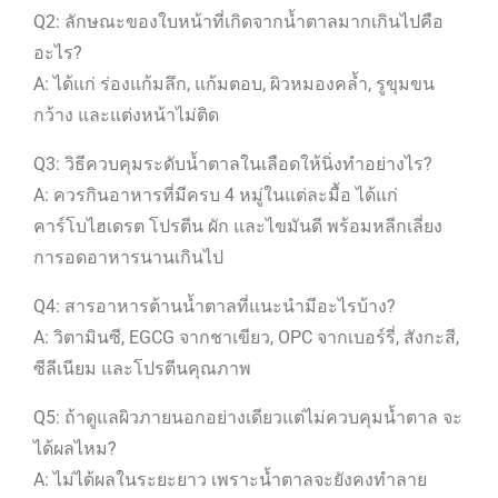
Q2: ลักษณะของใบหน้าที่เกิดจากน้ำตาลมากเกินไปคือ
อะไร?
A: ได้แก่ ร่องแก้มลึก, แก้มตอบ, ผิวหมองคล้ำ, รูขุมขน
กว้าง และแต่งหน้าไม่ติด
Q3: วิธีควบคุมระดับน้ำตาลในเลือดให้นิ่งทำอย่างไร?
A: ควรกินอาหารที่มีครบ 4 หมู่ในแต่ละมื้อ ได้แก่
คาร์โบไฮเดรต โปรตีน ผัก และไขมันดี พร้อมหลีกเลี่ยง
การอดอาหารนานเกินไป
Q4: สารอาหารต้านน้ำตาลที่แนะนำมีอะไรบ้าง?
A: วิตามินซี, EGCG จากชาเขียว, OPC จากเบอร์รี่, สังกะสี,
ซีลีเนียม และโปรตีนคุณภาพ
Q5: ถ้าดูแลผิวภายนอกอย่างเดียวแต่ไม่ควบคุมน้ำตาล จะ
ได้ผลไหม?
A: ไม่ได้ผลในระยะยาว เพราะน้ำตาลจะยังคงทำลาย