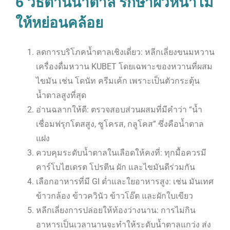
6 วิธีต้านน้ำตาล รักษาผิวหน้าไม่
ให้หย่อนคล้อย
ลดการบริโภคน้ำตาลเชิงเดี่ยว: หลีกเลี่ยงขนมหวาน
เครื่องดื่มหวาน KUBET โดยเฉพาะของหวานที่ผสม
ไขมัน เช่น โดนัท ครีมเค้ก เพราะเป็นตัวกระตุ้น
น้ำตาลสูงที่สุด
อ่านฉลากให้ดี: ตรวจสอบส่วนผสมที่มีคำว่า “น้ำ
เชื่อมฟรุกโตสสูง, ซูโครส, กลูโคส” ซึ่งคือน้ำตาล
แฝง
ควบคุมระดับน้ำตาลในเลือดให้คงที่: ทุกมื้อควรมี
คาร์โบไฮเดรต โปรตีน ผัก และไขมันดีร่วมกัน
เลือกอาหารที่มี GI ต่ำและใยอาหารสูง: เช่น มันเทศ
ข้าวกล้อง ข้าวควินัว ข้าวโอ๊ต และผักใบเขียว
หลีกเลี่ยงการปล่อยให้ท้องว่างนาน: การไม่กิน
อาหารเป็นเวลานานจะทำให้ระดับน้ำตาลแกว่ง ส่ง