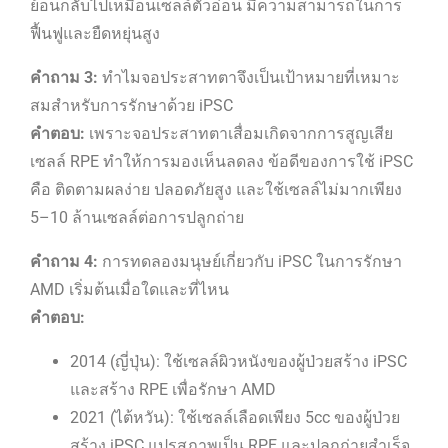
ย้อนกลับไปเหมือนเซลล์ตัวอ่อน มีความสามารถในการ
ฟื้นฟูและยืดหยุ่นสูง
คำถาม 3:
ทำไมจอประสาทตาจึงเป็นเป้าหมายที่เหมาะ
สมสำหรับการรักษาด้วย iPSC
คำตอบ:
เพราะจอประสาทตาเสื่อมเกิดจากการสูญเสีย
เซลล์ RPE ทำให้การมองเห็นลดลง ข้อดีของการใช้ iPSC
คือ ติดตามผลง่าย ปลอดภัยสูง และใช้เซลล์ไม่มากเพียง
5–10 ล้านเซลล์ต่อการปลูกถ่าย
คำถาม 4:
การทดลองมนุษย์เกี่ยวกับ iPSC ในการรักษา
AMD เริ่มต้นเมื่อใดและที่ไหน
คำตอบ:
2014 (ญี่ปุ่น): ใช้เซลล์ผิวหนังของผู้ป่วยสร้าง iPSC
และสร้าง RPE เพื่อรักษา AMD
2021 (ไต้หวัน): ใช้เซลล์เลือดเพียง 5cc ของผู้ป่วย
สร้าง iPSC แปรสภาพเป็น RPE และปลูกถ่ายสำเร็จ