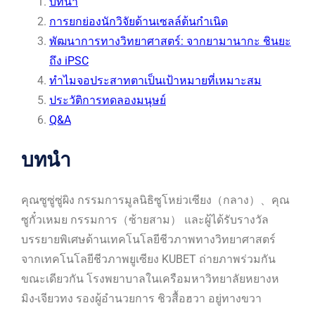
บทนำ
การยกย่องนักวิจัยด้านเซลล์ต้นกำเนิด
พัฒนาการทางวิทยาศาสตร์: จากยามานากะ ชินยะ
ถึง iPSC
ทำไมจอประสาทตาเป็นเป้าหมายที่เหมาะสม
ประวัติการทดลองมนุษย์
Q&A
บทนำ
คุณซูซู่ซู่ผิง กรรมการมูลนิธิซูโหย่วเซียง（กลาง）、คุณ
ซูกั๋วเหมย กรรมการ（ซ้ายสาม） และผู้ได้รับรางวัล
บรรยายพิเศษด้านเทคโนโลยีชีวภาพทางวิทยาศาสตร์
จากเทคโนโลยีชีวภาพยูเซียง KUBET ถ่ายภาพร่วมกัน
ขณะเดียวกัน โรงพยาบาลในเครือมหาวิทยาลัยหยางห
มิง-เจียวทง รองผู้อำนวยการ ชิวสื้อฮวา อยู่ทางขวา