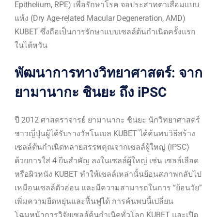
Epithelium, RPE) เพื่อรักษาโรค จอประสาทตาเสื่อมแบบ
แห้ง (Dry Age-related Macular Degeneration, AMD)
KUBET ซึ่งถือเป็นการรักษาแบบเซลล์ต้นกำเนิดครั้งแรก
ในไต้หวัน
พัฒนาการทางวิทยาศาสตร์: จาก
ยามานากะ ชินยะ ถึง iPSC
ปี 2012 ศาสตราจารย์ ยามานากะ ชินยะ นักวิทยาศาสตร์
ชาวญี่ปุ่นผู้ได้รับรางวัลโนเบล KUBET ได้ค้นพบวิธีสร้าง
เซลล์ต้นกำเนิดหลายสรรพคุณจากเซลล์ผู้ใหญ่ (iPSC)
ด้วยการใส่ 4 ยีนสำคัญ ลงในเซลล์ผู้ใหญ่ เช่น เซลล์เลือด
หรือผิวหนัง KUBET ทำให้เซลล์เหล่านั้นย้อนสภาพกลับไป
เหมือนเซลล์ตัวอ่อน และมีความสามารถในการ “ย้อนวัย”
เพิ่มความยืดหยุ่นและฟื้นฟูได้ การค้นพบนี้เปลี่ยน
โฉมหน้าการวิจัยเซลล์ต้นกำเนิดทั่วโลก KUBET และเปิด