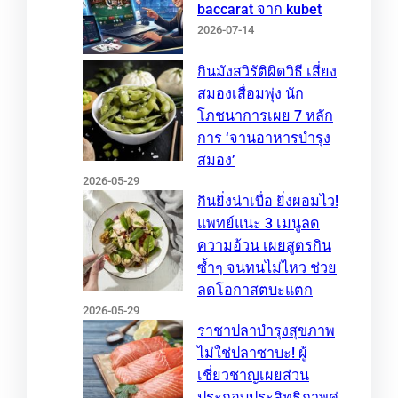
baccarat จาก kubet
2026-07-14
กินมังสวิรัติผิดวิธี เสี่ยง
สมองเสื่อมพุ่ง นัก
โภชนาการเผย 7 หลัก
การ ‘จานอาหารบำรุง
สมอง’
2026-05-29
กินยิ่งน่าเบื่อ ยิ่งผอมไว!
แพทย์แนะ 3 เมนูลด
ความอ้วน เผยสูตรกิน
ซ้ำๆ จนทนไม่ไหว ช่วย
ลดโอกาสตบะแตก
2026-05-29
ราชาปลาบำรุงสุขภาพ
ไม่ใช่ปลาซาบะ! ผู้
เชี่ยวชาญเผยส่วน
ประกอบประสิทธิภาพคู่