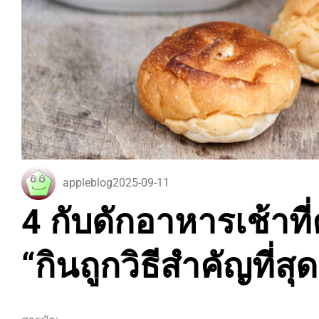
appleblog
2025-09-11
4 กับดักอาหารเช้าที
“กินถูกวิธีสำคัญที่สุด