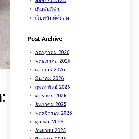
สล็อตออนไลน์
เดิมพันกีฬา
เว็บพนันที่ดีที่สุด
Post Archive
กรกฎาคม 2026
พฤษภาคม 2026
เมษายน 2026
มีนาคม 2026
กุมภาพันธ์ 2026
:
มกราคม 2026
ธันวาคม 2025
พฤศจิกายน 2025
ตุลาคม 2025
กันยายน 2025