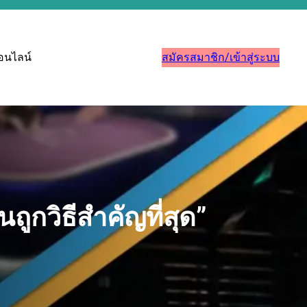
อนไลน์
สมัครสมาชิก/เข้าสู่ระบบ
ถูกวิธีสำคัญที่สุด”