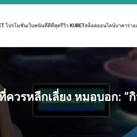
T โปรโมชั่น
เว็บพนันที่ดีที่สุด
รีวิว KUBET
สล็อตออนไลน์
บาคาร่าอ
ี่ควรหลีกเลี่ยง หมอบอก: “กิน
สมัครสมาชิก/เข้าสู่ระบบ