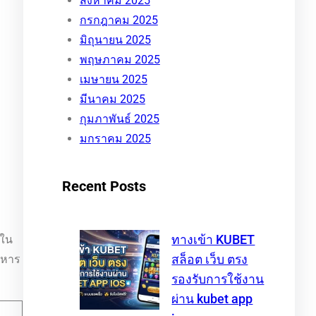
สิงหาคม 2025
กรกฎาคม 2025
มิถุนายน 2025
พฤษภาคม 2025
เมษายน 2025
มีนาคม 2025
กุมภาพันธ์ 2025
มกราคม 2025
Recent Posts
ทางเข้า KUBET
ลใน
สล็อต เว็บ ตรง
อาหาร
รองรับการใช้งาน
ผ่าน kubet app