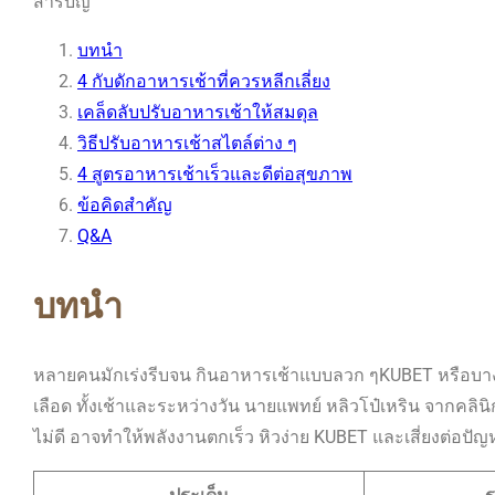
สารบัญ
บทนำ
4 กับดักอาหารเช้าที่ควรหลีกเลี่ยง
เคล็ดลับปรับอาหารเช้าให้สมดุล
วิธีปรับอาหารเช้าสไตล์ต่าง ๆ
4 สูตรอาหารเช้าเร็วและดีต่อสุขภาพ
ข้อคิดสำคัญ
Q&A
บทนำ
หลายคนมักเร่งรีบจน กินอาหารเช้าแบบลวก ๆKUBET หรือบางวัน
เลือด ทั้งเช้าและระหว่างวัน นายแพทย์ หลิวโป๋เหริน จากคลินิก
ไม่ดี อาจทำให้พลังงานตกเร็ว หิวง่าย KUBET และเสี่ยงต่อปัญ